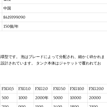
中国
8419399090
150個/年
循環型です。 泡はブレードによって分配され、細かく砕かれま
に設計されています。 タンク本体はジャケットで覆われてお
FXG0,5
FXG1.0
FXG2.0
FXG5.0
FXG10.0
FXG20.0
500
1000
2000年
5000
10000
20000
700
900
1100
1400
1800
2300