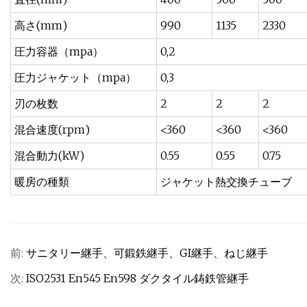
高さ(mm)
990
1135
2330
圧力容器（mpa）
0,2
圧力ジャケット（mpa）
0,3
刃の枚数
2
2
2
混合速度(rpm)
<360
<360
<360
混合動力(kW)
0.55
0.55
0.75
暖房の種類
ジャケット熱交換チューブ
前:
サニタリー継手、可鍛鉄継手、GI継手、ねじ継手
次:
ISO2531 En545 En598 ダクタイル鋳鉄管継手