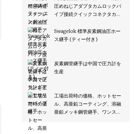
圧めねじアダプタカムロックパ
イプ接続クイックコネクタカッ
プリングアクセサリーパイプ継
手
Swagelok 標準炭素鋼油圧ホー
ス継手 (ティー付き)
炭素鋼管継手は中国で圧力計を
生産
工場出荷時の価格、ホットセー
ル、高亜鉛コーティング、溶融
亜鉛メッキ鋼管継手、ワンスト
ップ処理。