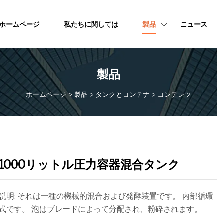
ホームページ
私たちに関しては
製品
ニュース
製品
ホームページ
>
製品
>
タンクとコンテナ
>
コンテンツ
1000リットル圧力容器混合タンク
説明: それは一種の機械的混合および発酵装置です。 内部循環
式です。 泡はブレードによって分配され、粉砕されます。