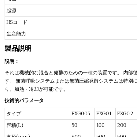
起源
HSコード
生産能力
製品説明
説明：
それは機械的な混合と発酵のための一種の装置です。 内部
す。 無菌呼吸システムまたは無菌圧縮発酵システムは特別
り、加熱・冷却が可能です。
技術的パラメータ
タイプ
FXG0.05
FXG0.1
FXG0.2
容積(L)
50
100
200
直径(mm)
400
500
500