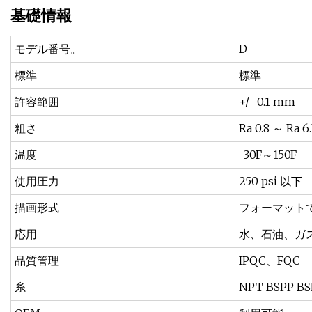
基礎情報
モデル番号。
D
標準
標準
許容範囲
+/- 0.1 mm
粗さ
Ra 0.8 ～ Ra 6.
温度
-30F～150F
使用圧力
250 psi 以下
描画形式
フォーマット
応用
水、石油、ガ
品質管理
IPQC、FQC
糸
NPT BSPP B