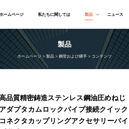
ホームページ
私たちに関しては
製品
ニュース
製品
ホームページ
>
製品
>
鋼管および継手
>
コンテンツ
高品質精密鋳造ステンレス鋼油圧めねじ
アダプタカムロックパイプ接続クイック
コネクタカップリングアクセサリーパイ