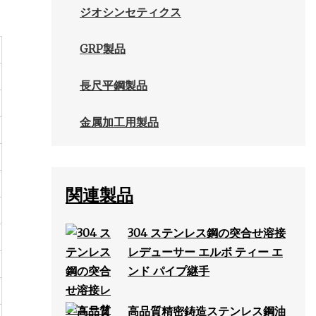
ジオシンセティクス
GRP製品
長尺平鋼製品
金属加工用製品
関連製品
304 ステンレス鋼の突合せ溶接
レデューサー エルボ ティー エ
ンド パイプ継手
高品質精密鋳造ステンレス鋼油