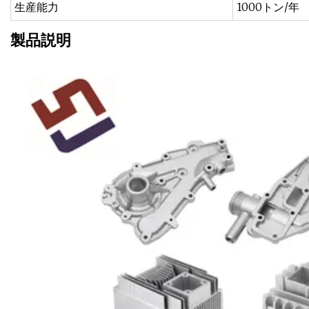
生産能力
1000トン/年
製品説明