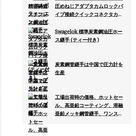
圧めねじアダプタカムロックパ
イプ接続クイックコネクタカッ
プリングアクセサリーパイプ継
手
Swagelok 標準炭素鋼油圧ホー
ス継手 (ティー付き)
炭素鋼管継手は中国で圧力計を
生産
工場出荷時の価格、ホットセー
ル、高亜鉛コーティング、溶融
亜鉛メッキ鋼管継手、ワンスト
ップ処理。