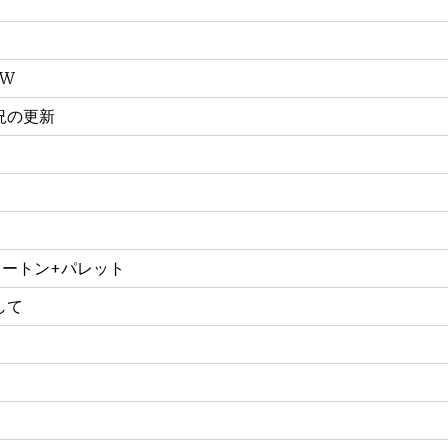
XW
況の更新
カートン+パレット
して