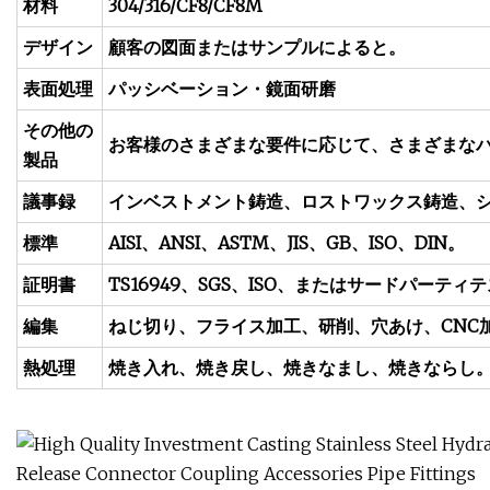
材料
304/316/CF8/CF8M
デザイン
顧客の図面またはサンプルによると。
表面処理
パッシベーション・鏡面研磨
その他の
お客様のさまざまな要件に応じて、さまざまな
製品
議事録
インベストメント鋳造、ロストワックス鋳造、
標準
AISI、ANSI、ASTM、JIS、GB、ISO、DIN。
証明書
TS16949、SGS、ISO、またはサードパーテ
編集
ねじ切り、フライス加工、研削、穴あけ、CNC
熱処理
焼き入れ、焼き戻し、焼きなまし、焼きならし