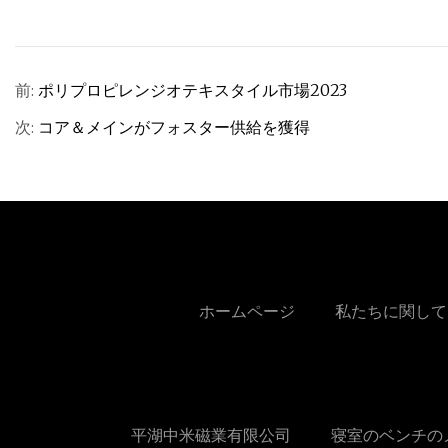
前:
ポリプロピレンジオテキスタイル市場2023
次:
コア＆メインがフォスター供給を獲得
ホームページ
私たちに関して
平湖中米磁業有限公司
寝室のベンチの