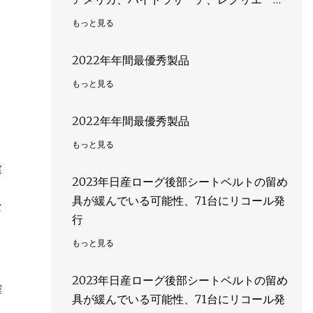
ョナル、トリコン、配管、システム、ヴェ
もっと見る
ルシル、GF、配管、システム、レフスタ
ル、海洋、トレッドウェル、将来、パイ
2022年年間最優秀製品
プ、産業、IPEX、Georg、Fischer、
もっと見る
MesoCoat
2022年年間最優秀製品
もっと見る
建
2023年日産ローグ後部シートベルトの留め
具が緩んでいる可能性、71台にリコール発
な
行
もっと見る
2023年日産ローグ後部シートベルトの留め
確
具が緩んでいる可能性、71台にリコール発