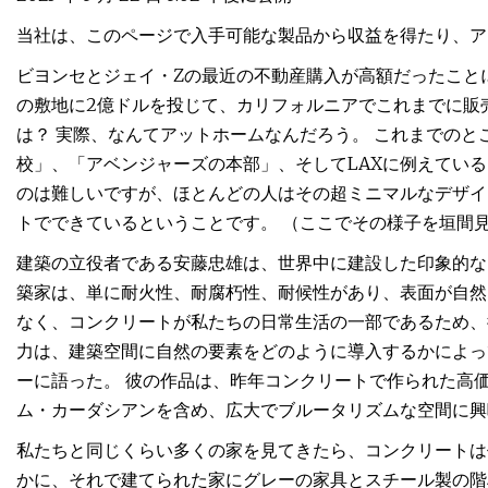
当社は、このページで入手可能な製品から収益を得たり、ア
ビヨンセとジェイ・Zの最近の不動産購入が高額だったこと
の敷地に2億ドルを投じて、カリフォルニアでこれまでに販
は？ 実際、なんてアットホームなんだろう。 これまでの
校」、「アベンジャーズの本部」、そしてLAXに例えている。 
のは難しいですが、ほとんどの人はその超ミニマルなデザイ
トでできているということです。 （ここでその様子を垣間
建築の立役者である安藤忠雄は、世界中に建設した印象的な
築家は、単に耐火性、耐腐朽性、耐候性があり、表面が自然
なく、コンクリートが私たちの日常生活の一部であるため、
力は、建築空間に自然の要素をどのように導入するかによっ
ーに語った。 彼の作品は、昨年コンクリートで作られた高
ム・カーダシアンを含め、広大でブルータリズムな空間に興味を
私たちと同じくらい多くの家を見てきたら、コンクリートは
かに、それで建てられた家にグレーの家具とスチール製の階