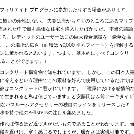
フィリエイト プログラムに参加したりする場合があります。
に疑いの余地はない。 夫妻は海からすぐのところにあるマリブ
売された中で最も高価な住宅を購入したばかりだ。 本当の議論
ところ、レディットのユーザーはこの巨大複合施設を「豪華な高
この場所の広さ（面積は 40,000 平方フィート）を理解する
ンに驚かれると思います。つまり、基本的にすべてコンクリー
見ることができます。）
コンクリート構造物で知られています。 しかし、この日本人
に冷えるという理由でこの素材を好んで使用しているだけでは
彼はコンクリートに惹かれています。 「建築における感情的
て生まれると私は信じています」と安藤氏は以前アーキタイザ
価なバスルームアクセサリーの独自のラインをリリースしたキ
持つ他のA-listersの注目を集めました。
作れば作るほど近づきがたいものであることがわかります。 
段を置けば、寒く感じるでしょうが、暖かさは実現可能です。