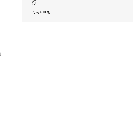
行
もっと見る
た
ナ
頑