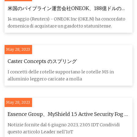
米国のパイプライン運営会社ONEOK、188億ドルのマ
ゼラン契約で石油・製品に参入
14 maggio (Reuters) - ONEOK Inc (OKE.N) ha concordato
domenica di acquistare un gasdotto statunitense.
May 28, 2023
Caster Concepts のスプリング
I concetti delle rotelle supportano le rotelle MS in
alluminio leggero caricate a molla
May 28, 2023
Essence Group、MyShield 1.5 Active Security Fog ソ
リューションで 2023 ESX Innovation Award を受賞
Notizie fornite dal 6 giugno 2023, 23:05 IDT Condividi
questo articolo Leader nell'IoT