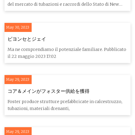
市場成長を牽引
del mercato di tubazioni e raccordi dello Stato di New
York
May 30, 2023
ビヨンセとジェイ
Ma ne comprendiamo il potenziale familiare. Pubblicato
il 22 maggio 2023 17:02
May 29, 2023
コア＆メインがフォスター供給を獲得
Foster produce strutture prefabbricate in calcestruzzo,
tubazioni, materiali drenanti,
May 29, 2023