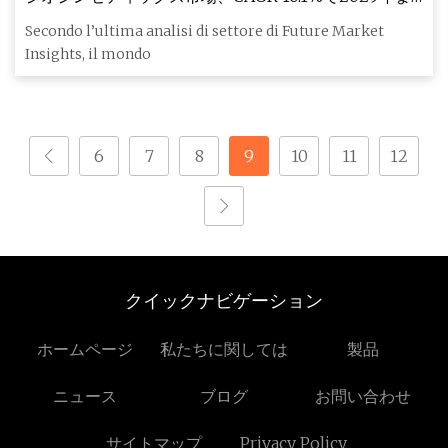
でに全世界で評価額268億9,000万米ドルに達する見通
Secondo l’ultima analisi di settore di Future Market
し
Insights, il mondo
6
7
8
9
10
11
12
クイックナビゲーション
ホームページ
私たちに関しては
製品
ニュース
ブログ
お問い合わせ
サイトマップ
Privacy Policy