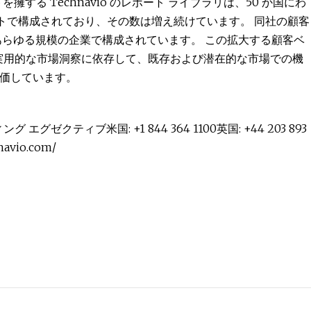
する Technavio のレポート ライブラリは、50 か国にわ
レポートで構成されており、その数は増え続けています。 同社の顧客
む、あらゆる規模の企業で構成されています。 この拡大する顧客ベ
査、実用的な市場洞察に依存して、既存および潜在的な市場での機
価しています。
グ エグゼクティブ米国: +1 844 364 1100英国: +44 203 893
avio.com/