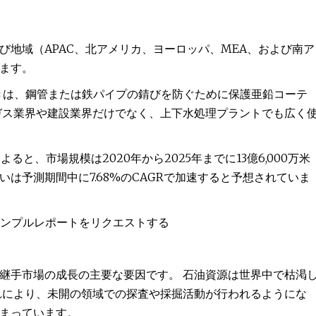
地域（APAC、北アメリカ、ヨーロッパ、MEA、および南ア
ます。
 亜鉛めっきは、鋼管または鉄パイプの錆びを防ぐために保護亜鉛コーテ
ガス業界や建設業界だけでなく、上下水処理プラントでも広く
ると、市場規模は2020年から2025年までに13億6,000万米
は予測期間中に7.68%のCAGRで加速すると予想されていま
 サンプルレポートをリクエストする
継手市場の成長の主要な要因です。 石油資源は世界中で枯渇
れにより、未開の領域での探査や採掘活動が行われるようにな
まっています。