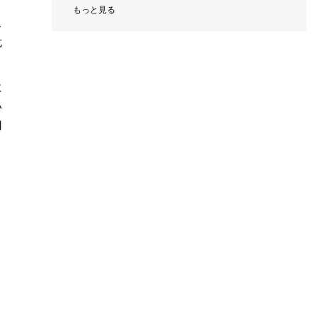
もっと見る
ス
危
に
い
用