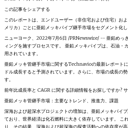
この記事をシェアする
このレポートは、エンドユーザー（非住宅および住宅）および
メリカ）ごとに亜鉛メッキパイプ継手市場をセグメント化し
ニューヨーク、2022年7月6日 /PRNewswire/ --
ィングを施すプロセスです。 亜鉛メッキパイプは、石油・
用されています。
亜鉛メッキ管継手市場に関するTechnavioの最新レポートによ
ドル成長すると予測されています。さらに、市場の成長の勢い
す。
前年比成長率と CAGR に関する詳細情報をお探しですか?
亜鉛メッキ管継手市場：主要なトレンド、推進力、課題
深海および超深水プロジェクトの増加は、亜鉛メッキパイプ
ており、世界経済は化石燃料に大きく依存しています。 こ
り、その結果、深海および超深海の探査活動への依存度が高