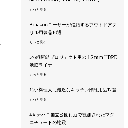
HEROSE、IMI Critical Engineering、
もっと見る
metso、Hoerbiger、RICHARDS
INDUSTRIES、Schlumberger、SPX
Amazonユーザーが信頼するアウトドアグ
FLOW、Maximator GmbH、
リル用製品10選
Honeywell、Goetze KG Armaturen、
もっと見る
使
METAL WORK、エブロ アーマチュレン
Gebr. ブロアー社
...の銅尾鉱プロジェクト用の 1.5 mm HDPE
池膜ライナー
もっと見る
汚い料理人に最適なキッチン掃除用品17選
もっと見る
し
4.4 ナハニ国立公園付近で観測されたマグ
ニチュードの地震