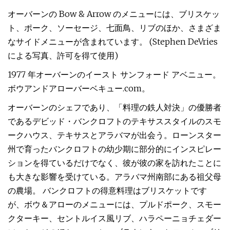
オーバーンの Bow & Arrow のメニューには、ブリスケッ
ト、ポーク、ソーセージ、七面鳥、リブのほか、さまざま
なサイドメニューが含まれています。 (Stephen DeVries
による写真、許可を得て使用)
1977 年オーバーンのイースト サンフォード アベニュー。
ボウアンドアローバーベキュー.com。
オーバーンのシェフであり、「料理の鉄人対決」の優勝者
であるデビッド・バンクロフトのテキサススタイルのスモ
ークハウス、テキサスとアラバマが出会う。ローンスター
州で育ったバンクロフトの幼少期に部分的にインスピレー
ションを得ているだけでなく、彼が彼の家を訪れたことに
も大きな影響を受けている。アラバマ州南部にある祖父母
の農場。 バンクロフトの得意料理はブリスケットです
が、ボウ＆アローのメニューには、プルドポーク、スモー
クターキー、セントルイス風リブ、ハラペーニョチェダー