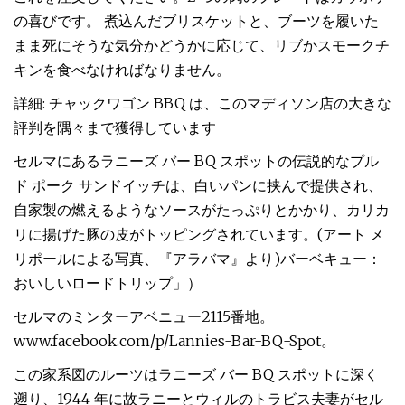
の喜びです。 煮込んだブリスケットと、ブーツを履いた
まま死にそうな気分かどうかに応じて、リブかスモークチ
キンを食べなければなりません。
詳細: チャックワゴン BBQ は、このマディソン店の大きな
評判を隅々まで獲得しています
セルマにあるラニーズ バー BQ スポットの伝説的なプル
ド ポーク サンドイッチは、白いパンに挟んで提供され、
自家製の燃えるようなソースがたっぷりとかかり、カリカ
リに揚げた豚の皮がトッピングされています。(アート メ
リポールによる写真、『アラバマ』より)バーベキュー：
おいしいロードトリップ」）
セルマのミンターアベニュー2115番地。
www.facebook.com/p/Lannies-Bar-BQ-Spot。
この家系図のルーツはラニーズ バー BQ スポットに深く
遡り、1944 年に故ラニーとウィルのトラビス夫妻がセル