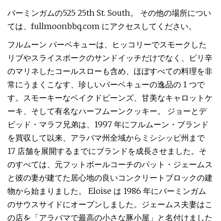
バーミンガムの525 25th St. South。 その他の場所につい
ては、fullmoonbbq.com にアクセスしてください。
フルムーン バーベキューは、ヒッコリーでスモークした
リブやスライスポークのサンドイッチだけでなく、ピリ辛
のマリネしたコールスローも含め、ほぼすべての料理を非
常にうまくこなす、珍しいバーベキューの逸品の 1 つで
す。スモーキーなベイクドビーンズ、甘美なキャロットケ
ーキ、そして有名なハーフムーンクッキー。 ジョーとデ
ビッド・マラフ兄弟は、1997 年にフルムーン・ブランド
を買収して以来、アラバマ州全域からミシシッピ州まで
17 店舗を展開するまでにブランドを成長させました。そ
のすべては、元フットボールコーチのパット・ジェームス
と彼の妻が建てた居心地の良いコンクリートブロックの建
物から始まりました。 Eloise は 1986 年にバーミンガム
のサウスサイドにオープンしました。ジェームス夫妻はこ
の店を「アラバマで最高の小さな豚小屋」と名付けました