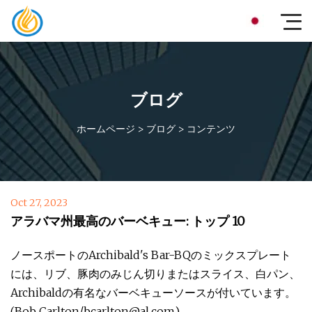
ブログ
ホームページ
>
ブログ
>
コンテンツ
Oct 27, 2023
アラバマ州最高のバーベキュー: トップ 10
ノースポートのArchibald's Bar-BQのミックスプレート
には、リブ、豚肉のみじん切りまたはスライス、白パン、
Archibaldの有名なバーベキューソースが付いています。
(Bob Carlton/
bcarlton@al.com
)