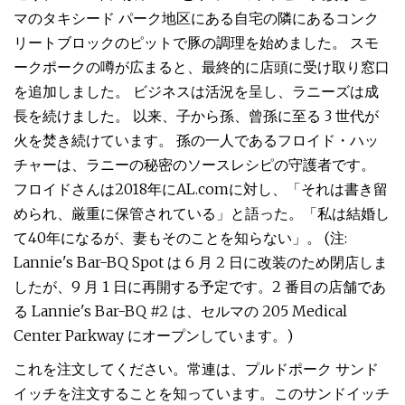
マのタキシード パーク地区にある自宅の隣にあるコンク
リートブロックのピットで豚の調理を始めました。 スモ
ークポークの噂が広まると、最終的に店頭に受け取り窓口
を追加しました。 ビジネスは活況を呈し、ラニーズは成
長を続けました。 以来、子から孫、曾孫に至る 3 世代が
火を焚き続けています。 孫の一人であるフロイド・ハッ
チャーは、ラニーの秘密のソースレシピの守護者です。
フロイドさんは2018年にAL.comに対し、「それは書き留
められ、厳重に保管されている」と語った。「私は結婚し
て40年になるが、妻もそのことを知らない」。 (注:
Lannie's Bar-BQ Spot は 6 月 2 日に改装のため閉店しま
したが、9 月 1 日に再開する予定です。2 番目の店舗であ
る Lannie's Bar-BQ #2 は、セルマの 205 Medical
Center Parkway にオープンしています。)
これを注文してください。常連は、プルドポーク サンド
イッチを注文することを知っています。このサンドイッチ