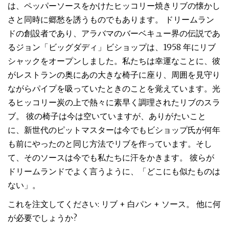
は、ペッパーソースをかけたヒッコリー焼きリブの懐かし
さと同時に郷愁を誘うものでもあります。 ドリームラン
ドの創設者であり、アラバマのバーベキュー界の伝説であ
るジョン「ビッグダディ」ビショップは、1958 年にリブ
シャックをオープンしました。私たちは幸運なことに、彼
がレストランの奥にあの大きな椅子に座り、周囲を見守り
ながらパイプを吸っていたときのことを覚えています。光
るヒッコリー炭の上で熱々に素早く調理されたリブのスラ
ブ。 彼の椅子は今は空いていますが、ありがたいこと
に、新世代のピットマスターは今でもビショップ氏が何年
も前にやったのと同じ方法でリブを作っています。そし
て、そのソースは今でも私たちに汗をかきます。 彼らが
ドリームランドでよく言うように、「どこにも似たものは
ない」。
これを注文してください: リブ + 白パン + ソース。 他に何
が必要でしょうか?