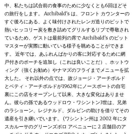
中、私たちは試合前の食事のために少なくとも6回ほどそ
の旅行をします。 Archibald's は、フロント カウンターの
すぐ後ろにある、よく味付けされたレンガ造りのピットで
熱いヒッコリー炭を敷き詰めてグリルするリブで尊敬され
ているため、ゲストは最前列の席で Archibald's のピット
マスターが実際に動いている様子を眺めることができま
す。 近年では、あふれんばかりの客に対応するために網
戸付きのポーチを追加し（これは良いことだ）、ホットウ
ィング（強くお勧め）やナマズのフライまでメニューを拡
大した。 それ以外の点では、故ジョージ・アーチボルド
とベティ・アーチボルドが1962年にノースポートの自宅
裏にこの店をオープンして以来、大きな変化はありませ
ん。彼らの孫であるウッドロウ・ワシントン3世は、兄弟
のラショーン、レジナルド、ダルビンの助けを借りてその
遺産を引き継いでいます。 (ワシントン州は 2002 年にタ
スカルーサのグリーンズボロ アベニューに 2 店舗目のア