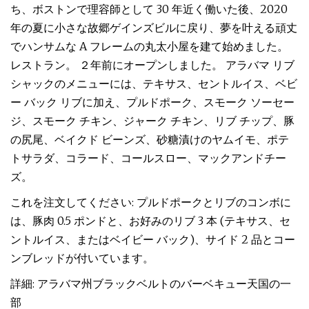
ち、ボストンで理容師として 30 年近く働いた後、2020
年の夏に小さな故郷ゲインズビルに戻り、夢を叶える頑丈
でハンサムな A フレームの丸太小屋を建て始めました。
レストラン。 ２年前にオープンしました。 アラバマ リブ
シャックのメニューには、テキサス、セントルイス、ベビ
ー バック リブに加え、プルドポーク、スモーク ソーセー
ジ、スモーク チキン、ジャーク チキン、リブ チップ、豚
の尻尾、ベイクド ビーンズ、砂糖漬けのヤムイモ、ポテ
トサラダ、コラード、コールスロー、マックアンドチー
ズ。
これを注文してください: プルドポークとリブのコンボに
は、豚肉 0.5 ポンドと、お好みのリブ 3 本 (テキサス、セ
ントルイス、またはベイビー バック)、サイド 2 品とコー
ンブレッドが付いています。
詳細: アラバマ州ブラックベルトのバーベキュー天国の一
部