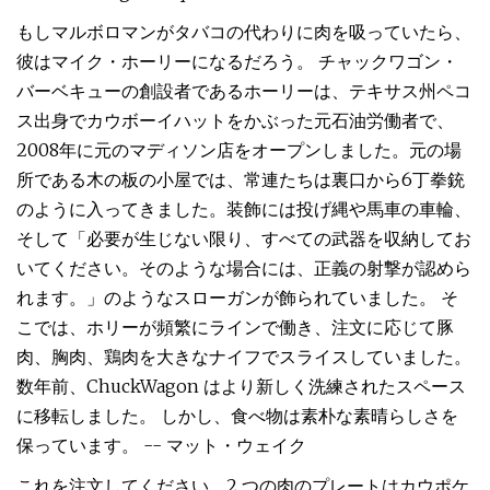
もしマルボロマンがタバコの代わりに肉を吸っていたら、
彼はマイク・ホーリーになるだろう。 チャックワゴン・
バーベキューの創設者であるホーリーは、テキサス州ペコ
ス出身でカウボーイハットをかぶった元石油労働者で、
2008年に元のマディソン店をオープンしました。元の場
所である木の板の小屋では、常連たちは裏口から6丁拳銃
のように入ってきました。装飾には投げ縄や馬車の車輪、
そして「必要が生じない限り、すべての武器を収納してお
いてください。そのような場合には、正義の射撃が認めら
れます。」のようなスローガンが飾られていました。 そ
こでは、ホリーが頻繁にラインで働き、注文に応じて豚
肉、胸肉、鶏肉を大きなナイフでスライスしていました。
数年前、ChuckWagon はより新しく洗練されたスペース
に移転しました。 しかし、食べ物は素朴な素晴らしさを
保っています。 -- マット・ウェイク
これを注文してください。2 つの肉のプレートはカウポケ