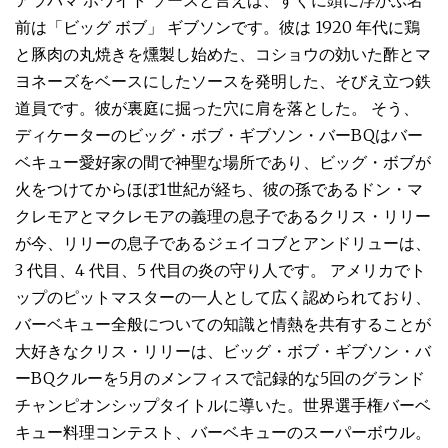
アラバマ ホワイト ソースと言えば、すぐに頭に浮かぶ名
前は「ビッグ ボブ」 ギブソンです。彼は 1920 年代に鶏
と豚肉の丸焼きを燻製し始めた、コショウの効いた酢とマ
ヨネーズをベースにしたソースを発明した、そびえ立つ鉄
道員です。彼が裏庭に掘った穴に肩を落とした。 そう、
ディケーターのビッグ・ボブ・ギブソン・バーBQはバー
ベキュー愛好家の間で神聖な場所であり、ビッグ・ボブが
火をつけてからほぼ1世紀が経ち、彼の孫であるドン・マ
クレモアとマクレモアの義理の息子であるクリス・リリー
が今、リリーの息子であるジェイコブとアンドリューは、
3 代目、4 代目、5 代目の炎の守り人です。 アメリカでト
ップのピットマスターの一人として広く認められており、
バーベキュー全般についての知識と情熱を共有することが
大好きなクリス・リリーは、ビッグ・ボブ・ギブソン・バ
ーBQクルーを5月のメンフィスで記録的な5回のグランド
チャンピオンシップタイトルに導いた。世界選手権バーベ
キュー料理コンテスト、バーベキューのスーパーボウル。