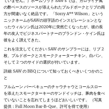
ていません。）ホームウッド SAW's では、カロライナ風
の酢ベースのソースが添えられたプルドポークとリブの両
方が間違いなく絶品です。 「Sorry A** Wilson」という
ニックネームがSAWの頭字語のインスピレーションとな
ったウィルソン氏は2020年に突然亡くなったが、彼の長
年の友人でビジネスパートナーのブランドン・ケイン氏は
彼をよく讃えてきた。
これを注文してください: SAW のサンプラーには、リブ 2
枚、プルドポークとスモーククォーターチキン、白パン、
そして 2 つのサイドの選択が付いています。
詳細: SAW の BBQ について知っておくべきいくつかのこ
と
フルムーン バーベキューのチャウチャウとコールスロー
を添えたスモークターキーのサンドイッチは、豚肉を食べ
ていないことを忘れてしまうほどおいしいです。 （写真
提供：Full Moon Bar-B-Que、許可を得て使用）