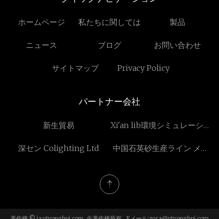
ホームページ
私たちに関しては
製品
ニュース
ブログ
お問い合わせ
サイトマップ
Privacy Policy
パートナー会社
新生貿易
Xi'an lib環境シミュレーショ
ン業界
深セン Colighting Ltd
中国石英砂生産ライン メー
カー サプライヤー 工場 - カ
スタム サービス
著作権 © ja.ytyonghui.com, 全著作権所有. Eメール:
zora@ytyonghui.com