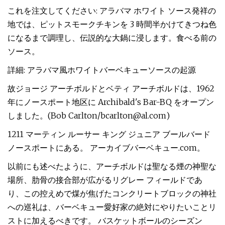
これを注文してください: アラバマ ホワイト ソース発祥の
地では、ピットスモークチキンを 3 時間半かけてきつね色
になるまで調理し、伝説的な大鍋に浸します。食べる前の
ソース。
詳細: アラバマ風ホワイトバーベキューソースの起源
故ジョージ アーチボルドとベティ アーチボルドは、1962
年にノースポート地区に Archibald's Bar-BQ をオープン
しました。(Bob Carlton/
bcarlton@al.com
)
1211 マーティン ルーサー キング ジュニア ブールバード
ノースポートにある。 アーカイブバーベキュー.com。
以前にも述べたように、アーチボルドは聖なる煙の神聖な
場所、肋骨の接合部が広がるリグレー フィールドであ
り、この控えめで煤が焦げたコンクリートブロックの神社
への巡礼は、バーベキュー愛好家の絶対にやりたいことリ
ストに加えるべきです。 バスケットボールのシーズン