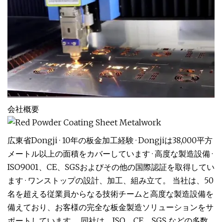
会社概要
広東省Dongji · 10年の板金加工経験 · Dongjiは38,000平方
メートル以上の面積をカバーしています · 高度な製造設備 ·
ISO9001、CE、SGSおよびその他の国際認証を取得してい
ます · ワンストップの設計、加工、組み立て。 当社は、50
名を超える従業員からなる技術チームと高度な製造設備を
備えており、お客様の完全な板金製造ソリューションをサ
ポートしています。 同社は、ISO、CE、SGS などの多数