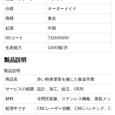
仕様
オーダーメイド
商標
東吉
起源
中国
HSコード
732690100
生産能力
1,000個/月
製品説明
製品説明
商品名
赤い粉体塗装を施した板金作業
サービスの範囲
設計、加工、組立、OEM
材料
冷間圧延板、ステンレス鋼板、亜鉛メッキ
処理中です
CNCレーザー切断、CNCパンチング、C