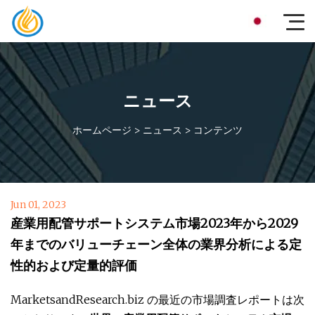
ニュース
ホームページ
>
ニュース
>
コンテンツ
Jun 01, 2023
産業用配管サポートシステム市場2023年から2029
年までのバリューチェーン全体の業界分析による定
性的および定量的評価
MarketsandResearch.biz の最近の市場調査レポートは次