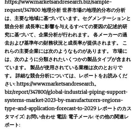
https://www.marketsandresearch.biz/sample-
request/347800 地理分析 世界市場の地理的分布の分析
は、主要な地域に基づいています。セグメンテーションと
競合分析 成長率に影響を与えるすべての要因の記述的研
究に基づいて、企業分析が行われます。 各メーカーの過
去および基準年の財務状況と成長率が提供されます。 こ
れらの主要企業には次のようなものがあります。 市場に
は、次のように分類されたいくつかの製品タイプが含まれ
ています。 製品が使用されている業種は次のとおりで
す。 詳細な競合分析については、レポートをお読みくだ
さい: https://www.marketsandresearch。
biz/report/347800/global-industrial-piping-support-
systems-market-2023-by-manufacturers-regions-
type-and-application-forecast-to-2029 レポートのカス
タマイズ: お問い合わせ 電話: 電子メール: その他の関連レ
ポート: