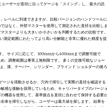
ときにユーザーが直径に沿ってゲージを「スイング」し、最大の読
良い」レベルに到達できますが、比較バージョンのハンドツール
のではなく、外部マスターを使用して測定された直径を比較し
定マスターよりも大きいか小さいかを判断するための比較です
い測定範囲にわたってより高い分解能と非常に優れた精度を提
します。 サイズに応じて、100mmから400mmまで調整可能で
ため、調整範囲は事実上無制限です。 多くの交換可能なジョー
ゲージは、溝、テーパー、シリンダー、ブラインド ショルダーの後
/OD ゲージを揺動させるか、穴内で掃引して実際の直径を確認する
の敏感な接触を採用しているため、キャリパータイプのバージ
プの機器を使用して、基準接点を直径に合わせて保持する必要
径全体を掃引しながら、ユーザーは最大値を探します。 結果を