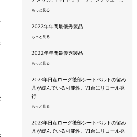
ョナル、トリコン、配管、システム、ヴェ
もっと見る
ルシル、GF、配管、システム、レフスタ
ブ
ル、海洋、トレッドウェル、将来、パイ
2022年年間最優秀製品
プ、産業、IPEX、Georg、Fischer、
もっと見る
MesoCoat
は
2022年年間最優秀製品
もっと見る
こ
2023年日産ローグ後部シートベルトの留め
具が緩んでいる可能性、71台にリコール発
行
実
もっと見る
2023年日産ローグ後部シートベルトの留め
ン
具が緩んでいる可能性、71台にリコール発
転