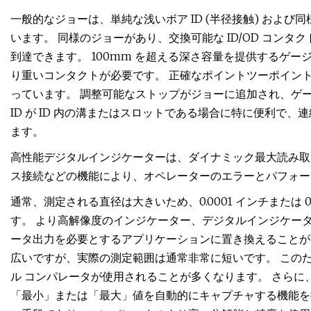
一般的なジョーは、単純な浅いボア ID (半径接触) およ
います。 同様のジョーがあり、交換可能な ID/OD コンタ
到達できます。 100mm を超える深さ容量を提供するゲ
り重いコンタクトが必要です。 正確なポイントツーポイン
っています。 調整可能なストップがジョーに追加され、ゲ
ID が ID 内の溝またはスロットである場合に特に便利で
ます。
高性能デジタルインジケーターは、ダイナミック最大読み取
ス接続などの機能により、オペレーターのエラーとパフォー
通常、測定される直径は大きいため、0.0001 インチまたは 
す。 より高解像度のインジケーター、デジタルインジケー
ータ出力を必要とするアプリケーションに置き換えることがで
広いですが、実際の測定範囲は通常非常に短いです。 この
ル コンパレータが使用されることが多くなります。 さら
「最小」または「最大」値を自動的にキャプチャする機能を