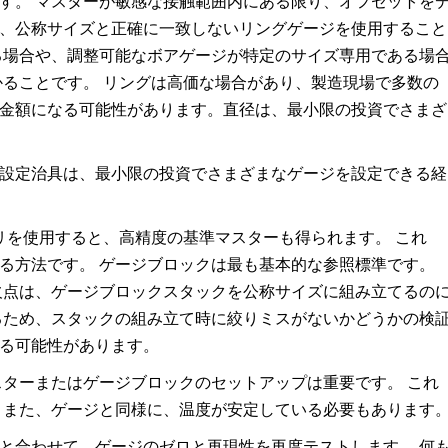
す。 マスターが敏感な接触範囲内にある限り、オフセットを
、公称サイズと正確に一致しないリングゲージを使用すること
る場合や、調整可能なボアゲージが特定のサイズ専用である場
かることです。 リングは高価な場合があり、製造現場で多数の
金額になる可能性があります。直径は、最小限の投資でさまざ
設定治具は、最小限の投資でさまざまなゲージを設定できる経
リを使用すると、高精度の基準マスターも得られます。 これ
る方法です。 ゲージブロックは最も基本的な参照標準です。
欠点は、ゲージブロックスタックを公称サイズに組み立てるの
するため、スタックの組み立て時に絞りミスがないかどうかの検
る可能性があります。
スターまたはゲージブロックのセットアップは重要です。 これ
 また、ゲージと同様に、温度が安定している必要もあります
と合わせて、ゲージのゼロと再現性を再度テストします。 何