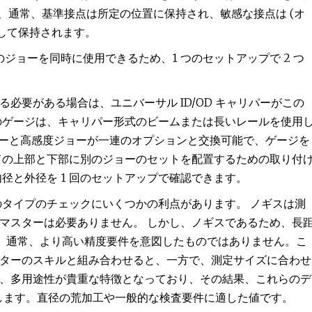
て、通常、基準接点は所定の位置に保持され、敏感な接点は (オ
して保持されます。
トのジョーを同時に使用できるため、1 つのセットアップで 2 つ
必要がある場合は、ユニバーサル ID/OD キャリパーがこの
のゲージは、キャリパー形式のビームまたは長いレールを使用
定ジョーと高感度ジョーが一連のオプションと交換可能で、ゲージを
ドの上部と下部に別のジョーのセットを配置するための取り付
径と外径を 1 回のセットアップで確認できます。
のタイプのチェックにいくつかの利点があります。 ノギスは測
マスターは必要ありません。 しかし、ノギスであるため、長
ンチ) は、通常、より高い精度要件を意図したものではありません。こ
ターのスキルと組み合わせると、一方で、測定サイズに合わせ
、多用途性が貴重な特徴となっており、その結果、これらのデ
します。直径の荒加工や一般的な検査要件に適した値です。