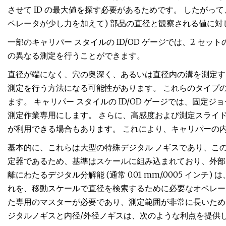
させて ID の最大値を探す必要があるためです。 したがっ
ペレータが少し力を加えて) 部品の直径と観察される値に対
一部のキャリパー スタイルの ID/OD ゲージでは、2 セッ
の異なる測定を行うことができます。
直径が端になく、穴の奥深く、あるいは直径内の溝を測定する
測定を行う方法になる可能性があります。 これらのタイプ
ます。 キャリパー スタイルの ID/OD ゲージでは、固
測定作業専用にします。 さらに、高感度および測定スライ
が利用できる場合もあります。 これにより、キャリパーの内
基本的に、これらは大型の特殊デジタル ノギスであり、こ
定器であるため、基準はスケールに組み込まれており、外部
離にわたるデジタル分解能 (通常 0.01 mm/.0005 イ
れを、移動スケールで直径を検索するために必要なオペレー
た専用のマスターが必要であり、測定範囲が非常に長いため
ジタルノギスと内径/外径ノギスは、次のような利点を提供