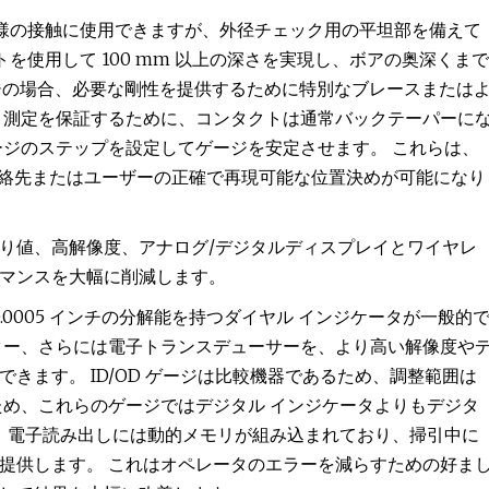
び同様の接触に使用できますが、外径チェック用の平坦部を備えて
クトを使用して 100 mm 以上の深さを実現し、ボアの奥深くまで
ージの場合、必要な剛性を提供するために特別なブレースまたは
ト測定を保証するために、コンタクトは通常バックテーパーに
ージのステップを設定してゲージを安定させます。 これらは、
、連絡先またはユーザーの正確で再現可能な位置決めが可能になり
り値、高解像度、アナログ/デジタルディスプレイとワイヤレ
マンスを大幅に削減します。
0.0005 インチの分解能を持つダイヤル インジケータが一般的
ター、さらには電子トランスデューサーを、より高い解像度や
きます。 ID/OD ゲージは比較機器であるため、調整範囲は
ため、これらのゲージではデジタル インジケータよりもデジタ
に、電子読み出しには動的メモリが組み込まれており、掃引中に
提供します。 これはオペレータのエラーを減らすための好ま