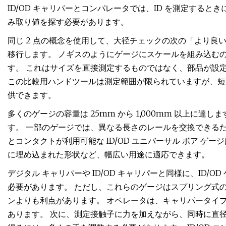
ID/OD キャリパーとコンパレータでは、ID を測定する
み取り値を探す必要があります。
同じ 2 点の概念を使用して、大径チェックの次の「より
移行します。 ノギスのようにゲージにスケールを組み込む
す。 これはサイズを直接測定するものではなく、部品が設
この比較用ハンドツールは測定範囲が限られていますが、短
供できます。
多くのゲージの容量は 25mm から 1,000mm 以上に達
す。 一部のゲージでは、異なる長さのレールを交換できる
とコンタクトが利用可能な ID/OD ユニバーサル ボア 
に埋め込まれた形状など、幅広い用途に適応できます。
デジタル キャリパーや ID/OD キャリパーと同様に、ID
必要があります。 ただし、これらのゲージはスプリング式
ンよりも利点があります。 オペレータは、キャリパータイ
あります。 次に、測定接触子に力を加えながら、同時に直