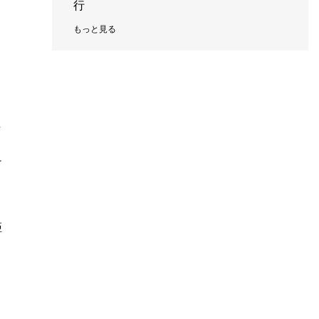
行
もっと見る
し
け
距