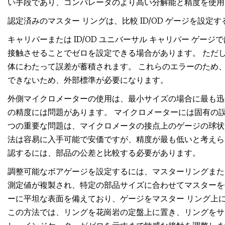
い手段であり、コンパレータのより高い分解能と精度を使用
認定済みのマスター リングは、比較 ID/OD ゲージを設
キャリパーまたは ID/OD ユニバーサル キャリパー ゲ
接触させることでゼロを設定できる場合があります。 ただ
体にわたって誤差が蓄積されます。 これらのエラーのため
できないため、外部標準が必要になります。
外側マイクロメーターの使用は、最小サイズの場合に最も迅
の精度には問題があります。 マイクロメーターには固有の誤
つの重要な問題は、マイクロメータの接点上のゲージの球状
法は容易に入手可能で安価ですが、精度が最も低いと考えら
認するには、部品の公差と比較する必要があります。
調整可能なボアゲージを設定するには、マスターリングまた
測定値が複製され、特定の部品サイズに合わせてマスターを作成
ーに平坦な表面を備えており、ゲージをマスター リング上
この方法では、リングを花崗岩の定盤上に置き、リングをサ