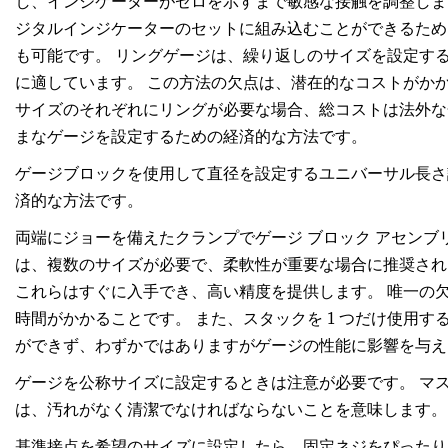
し、インジケーターがゼロを示すまで敏感な接触を調整しま
ジタルインジケーターのセットに組み込むことができるため
も可能です。 リングゲージは、繰り返しのサイズを設定す
に適しています。 この方法の欠点は、潜在的なコストがか
サイズのそれぞれにリングが必要な場合、総コストは法外な
まなゲージを設定するための経済的な方法です。
ゲージブロックを使用して直径を設定するユニバーサル長さ
済的な方法です。
両端にジョーを備えたクランプでゲージ ブロック アセンブ
は、複数のサイズが必要で、柔軟性が重要な場合に推奨され
これらはすぐに入手でき、高い精度を提供します。 唯一の
時間がかかることです。 また、スタックを 1 つだけ使用
ができず、わずかではありますがゲージの性能に影響を与え
ゲージを公称サイズに設定するときは注意が必要です。 マ
は、汚れがなく清潔でなければならないことを意味します。
基準接点を希望のサイズに設定したら、固定ネジをぴったり