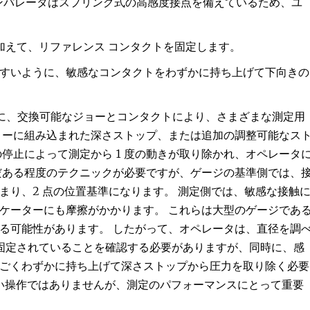
 コンパレータはスプリング式の高感度接点を備えているため、ユ
を加えて、リファレンス コンタクトを固定します。
すいように、敏感なコンタクトをわずかに持ち上げて下向きの
同様に、交換可能なジョーとコンタクトにより、さまざまな測定用
ョーに組み込まれた深さストップ、または追加の調整可能なス
停止によって測定から 1 度の動きが取り除かれ、オペレータ
だある程度のテクニックが必要ですが、ゲージの基準側では、
まり、2 点の位置基準になります。 測定側では、敏感な接触
ケーターにも摩擦がかかります。 これらは大型のゲージであ
る可能性があります。 したがって、オペレータは、直径を調
に固定されていることを確認する必要がありますが、同時に、感
ごくわずかに持ち上げて深さストップから圧力を取り除く必要
しい操作ではありませんが、測定のパフォーマンスにとって重要