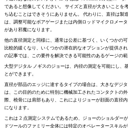
であると想像してください。 サイズと直径が大きいことを考
ち込むことはできそうにありません。 代わりに、直径は製
は、調整可能なボアゲージまたは内側ロッドマイクロメータ
があり邪魔になります。
他の直径測定と同様に、通常は公差に基づく、いくつかの可
比較的緩くなり、いくつかの潜在的なオプションが提供され
の記事では、この要件を解決できる可能性のあるゲージの範
大型デジタル ノギスのジョーは、内径の測定を可能にし、
とができます。
直径が部品のエッジに達するタイプの場合は、大きなデジタル
は、この目的のために特別に機械加工されたコンタクトの外
際、橈骨には肩部もあり、これによりジョーが顔面の直径内
になります。
これは 2 点測定システムであるため、ジョーのショルダ
ドツールのファミリー全体には特定のオペレータースキルが