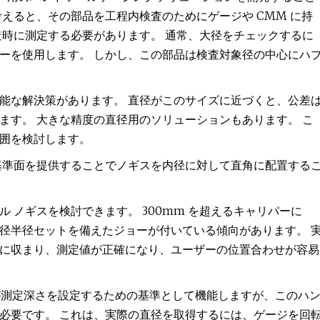
えると、その部品を工程内検査のためにゲージや CMM に持
造時に測定する必要があります。 通常、大径をチェックするに
ーを使用します。 しかし、この部品は検査対象径の中心にハ
能な解決策があります。 直径がこのサイズに近づくと、公差
ます。 大きな精度の直径用のソリューションもあります。 こ
囲を検討します。
基準面を提供することでノギスを内径に対して直角に配置する
 ノギスを検討できます。 300mm を超えるキャリパーに
径半径セットを備えたジョーが付いている傾向があります。 
に収まり、測定値が正確になり、ユーザーの位置合わせが容易
ーが測定深さを設定するための基準として機能しますが、このハ
必要です。 これは、実際の直径を取得するには、ゲージを回