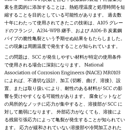
素を意図的に添加することは、熱処理温度と処理時間を短
縮することを目的としている可能性があります。 過去数
十年にわたって使用されてきたこの技術は、A105 グレー
ドのフランジ、A234-WPB 継手、および A106-B 炭素鋼
パイプの脆性亀裂という予期せぬ結果をもたらしました。
この現象は周囲温度で発生することが知られています。
この問題は、SCC が発生しやすい材料が特定の使用条件
で使用される場合に深刻になります。 National
Association of Corrosion Engineers (NACE) MR0103
によれば、不適切な設計、加工 (切断、曲げ、溶接)、設
置、または取り扱いにより、耐性のある材料が SCC の影
響を受けやすくなる可能性があります。 腐食ピットなど
の局所的なノッチに応力が集中すると、溶接部が SCC に
対して脆弱になります。 外部応力がなくても、溶接によ
る残留引張応力によって亀裂が発生することが知られてい
ます。 応力が緩和されていない溶接部や冷間加工された