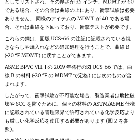
としてリストされ、その厚さが 3.5 インチ、MDMT が 60
である場合、その合金は曲線の上にあり、衝撃試験は必要
ありません。 同様のアイテムの MDMT が 40 である場
合、それは曲線を下回っており、衝撃テストが必要です。
これらの鋼は、図版 UCS-66 の注記に記載されている焼
きならしや焼入れなどの追加処理を行うことで、曲線 B
(-20 °F MDMT) に戻すことができます。
ASME BPVC VIII-I の 2019 年発行の図 UCS-66 では、曲
線 B の材料 (-20 °F の MDMT で定格) には次のものが含
まれます。
したがって、衝撃試験が不可能な場合、製造業者は脆性破
壊や SCC を防ぐために、個々の材料の ASTM/ASME 仕様
に記載されている管理限界で許可されている化学反応より
も厳しい化学反応を使用する必要があります (図 2 を参
照)。