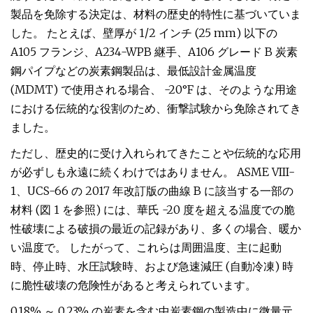
製品を免除する決定は、材料の歴史的特性に基づいていま
した。 たとえば、壁厚が 1/2 インチ (25 mm) 以下の
A105 フランジ、A234-WPB 継手、A106 グレード B 炭素
鋼パイプなどの炭素鋼製品は、最低設計金属温度
(MDMT) で使用される場合、 -20°F は、そのような用途
における伝統的な役割のため、衝撃試験から免除されてき
ました。
ただし、歴史的に受け入れられてきたことや伝統的な応用
が必ずしも永遠に続くわけではありません。 ASME VIII-
1、UCS-66 の 2017 年改訂版の曲線 B に該当する一部の
材料 (図 1 を参照) には、華氏 -20 度を超える温度での脆
性破壊による破損の最近の記録があり、多くの場合、暖か
い温度で。 したがって、これらは周囲温度、主に起動
時、停止時、水圧試験時、および急速減圧 (自動冷凍) 時
に脆性破壊の危険性があると考えられています。
0.18% ～ 0.23% の炭素を含む中炭素鋼の製造中に微量元