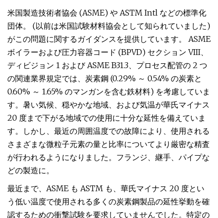
米国製造技術者協会 (ASME) や ASTM Intl などの標準化
団体。 (以前は米国試験材料協会として知られていました)
がこの問題に関するガイダンスを提供しています。 ASME
ボイラーおよび圧力容器コード (BPVD) セクション VIII、
ディビジョン 1 および ASME B31.3、プロセス配管の 2 つ
の関連業界規定では、炭素鋼 (0.29% ～ 0.54% の炭素と
0.60% ～ 1.65% のマンガンを含む鉄材料) を考慮していま
す。暑い気候、穏やかな地域、および気温が華氏マイナス
20 度まで下がる地域での使用に十分な延性を備えていま
す。しかし、最近の周囲温度での故障により、使用される
さまざまな微粒子元素の量と比率についてより厳密な精査
が行われるようになりました。フランジ、継手、パイプな
どの製造に。
最近まで、ASME も ASTM も、華氏マイナス 20 度とい
う低い温度で使用される多くの炭素鋼製品の延性挙動を確
認するための衝撃試験を要求していませんでした。特定の