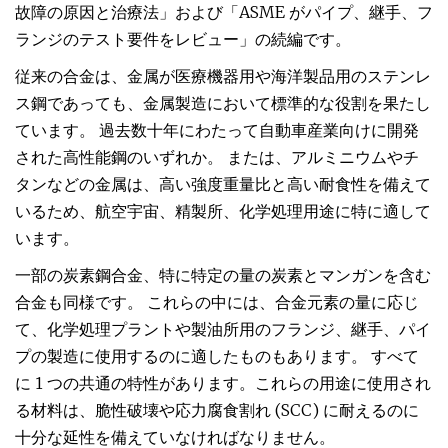
故障の原因と治療法」および「ASME がパイプ、継手、フ
ランジのテスト要件をレビュー」の続編です。
従来の合金は、金属が医療機器用や海洋製品用のステンレ
ス鋼であっても、金属製造において標準的な役割を果たし
ています。 過去数十年にわたって自動車産業向けに開発
された高性能鋼のいずれか。 または、アルミニウムやチ
タンなどの金属は、高い強度重量比と高い耐食性を備えて
いるため、航空宇宙、精製所、化学処理用途に特に適して
います。
一部の炭素鋼合金、特に特定の量の炭素とマンガンを含む
合金も同様です。 これらの中には、合金元素の量に応じ
て、化学処理プラントや製油所用のフランジ、継手、パイ
プの製造に使用するのに適したものもあります。 すべて
に 1 つの共通の特性があります。これらの用途に使用され
る材料は、脆性破壊や応力腐食割れ (SCC) に耐えるのに
十分な延性を備えていなければなりません。