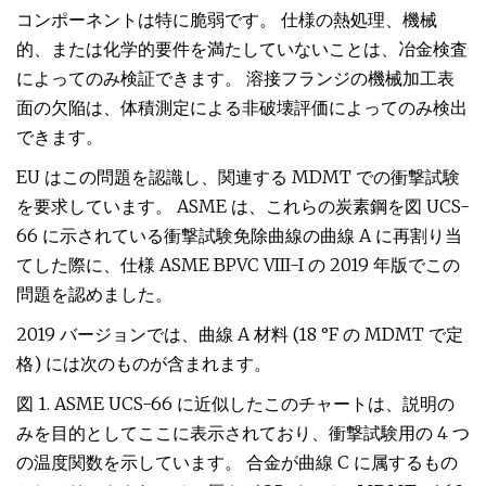
コンポーネントは特に脆弱です。 仕様の熱処理、機械
的、または化学的要件を満たしていないことは、冶金検査
によってのみ検証できます。 溶接フランジの機械加工表
面の欠陥は、体積測定による非破壊評価によってのみ検出
できます。
EU はこの問題を認識し、関連する MDMT での衝撃試験
を要求しています。 ASME は、これらの炭素鋼を図 UCS-
66 に示されている衝撃試験免除曲線の曲線 A に再割り当
てした際に、仕様 ASME BPVC VIII-I の 2019 年版でこの
問題を認めました。
2019 バージョンでは、曲線 A 材料 (18 °F の MDMT で定
格) には次のものが含まれます。
図 1. ASME UCS-66 に近似したこのチャートは、説明の
みを目的としてここに表示されており、衝撃試験用の 4 つ
の温度関数を示しています。 合金が曲線 C に属するもの